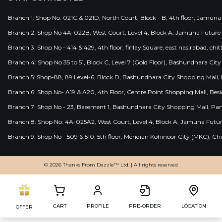
Branch 1: Shop No. 021C & 021D, North Court, Block - B, 4th floor, Jamuna
Branch 2: Shop No 4A-022B, West Court, Level 4, Block A, Jamuna Future 
Branch 3: Shop No - 414 & 429, 4th floor, finlay Square, east nasirabad, chit
Branch 4: Shop No 35 to 51, Block C, Level 7 (Gold Floor), Bashundhara Cit
Branch 5: Shop-88, 89 Level-6, Block D, Bashundhara City Shopping Mall, D
Branch 6: Shop No- A19 & A20, 4th Floor, Centre Point Shopping Mall, B
Branch 7: Shop No - 23, Basement 1, Bashundhara City Shopping Mall, Pa
Branch 8: Shop No: 4A-025A2, West Court, Level 4, Block A, Jamuna Futur
Branch 9: Shop No - 509 & 510, 5th floor, Meridian Kohinoor City (MKC), 
© 2026 Thanks From Dazzle™ Ltd. | All rights reserved
CART
PROFILE
PRE-ORDER
LOCATION
OFFER